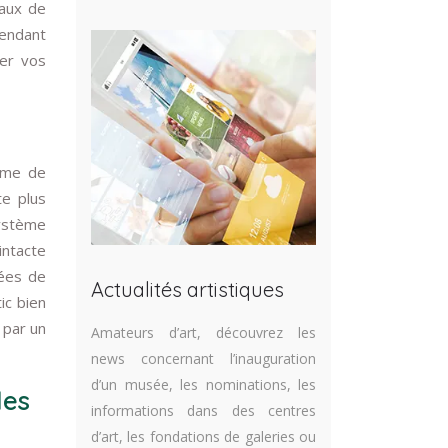
eaux de
pendant
cer vos
ème de
te plus
système
intacte
gées de
Actualités artistiques
ic bien
 par un
Amateurs d’art, découvrez les
news concernant l’inauguration
d’un musée, les nominations, les
les
informations dans des centres
d’art, les fondations de galeries ou