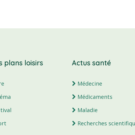
 plans loisirs
Actus santé
re
Médecine
néma
Médicaments
tival
Maladie
rt
Recherches scientifiq