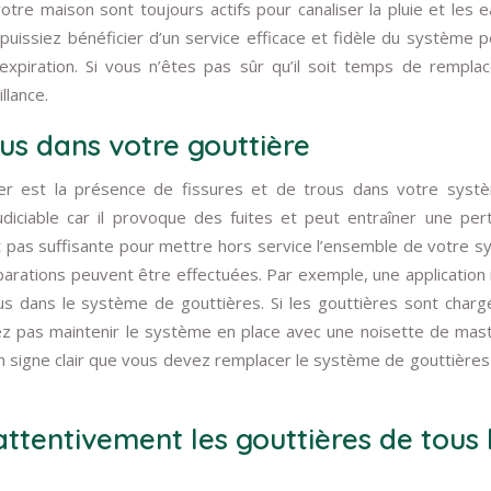
tre maison sont toujours actifs pour canaliser la pluie et les 
s puissiez bénéficier d’un service efficace et fidèle du système 
expiration. Si vous n’êtes pas sûr qu’il soit temps de rempla
llance.
ous dans votre gouttière
r est la présence de fissures et de trous dans votre syst
diciable car il provoque des fuites et peut entraîner une per
st pas suffisante pour mettre hors service l’ensemble de votre 
éparations peuvent être effectuées. Par exemple, une application 
ous dans le système de gouttières. Si les gouttières sont char
ez pas maintenir le système en place avec une noisette de mast
un signe clair que vous devez remplacer le système de gouttières
ttentivement les gouttières de tous 