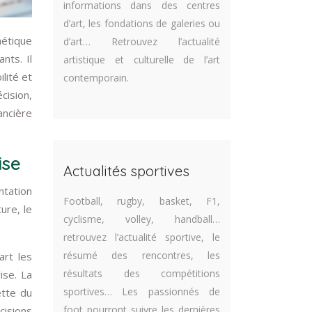
informations dans des centres
d’art, les fondations de galeries ou
hétique
d’art… Retrouvez l’actualité
nts. Il
artistique et culturelle de l’art
lité et
contemporain.
cision,
ancière
ise
Actualités sportives
ntation
Football, rugby, basket, F1,
ure, le
cyclisme, volley, handball…
retrouvez l’actualité sportive, le
résumé des rencontres, les
art les
résultats des compétitions
ise. La
sportives… Les passionnés de
ette du
foot pourront suivre les dernières
cisions