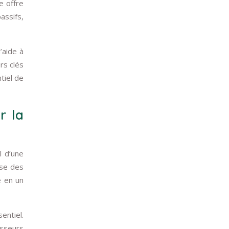
e offre
assifs,
’aide à
urs clés
tiel de
r la
l d’une
ise des
e en un
entiel.
isseurs