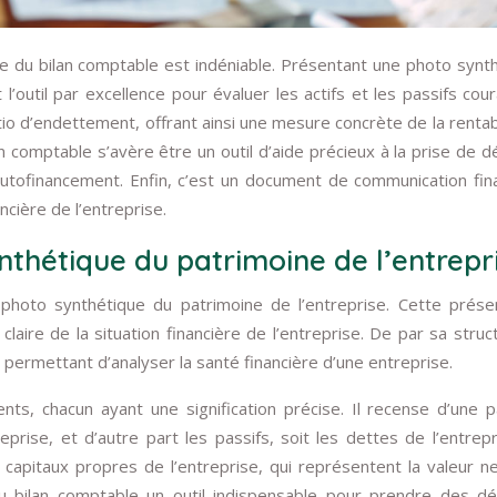
ce du bilan comptable est indéniable. Présentant une photo synt
’outil par excellence pour évaluer les actifs et les passifs coura
atio d’endettement, offrant ainsi une mesure concrète de la rentabi
an comptable s’avère être un outil d’aide précieux à la prise de dé
’autofinancement. Enfin, c’est un document de communication fin
ncière de l’entreprise.
nthétique du patrimoine de l’entrepr
oto synthétique du patrimoine de l’entreprise. Cette prése
 claire de la situation financière de l’entreprise. De par sa struct
l permettant d’analyser la santé financière d’une entreprise.
ts, chacun ayant une signification précise. Il recense d’une p
reprise, et d’autre part les passifs, soit les dettes de l’entrepr
capitaux propres de l’entreprise, qui représentent la valeur n
 du bilan comptable un outil indispensable pour prendre des dé