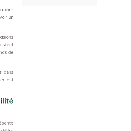
erminer
voir un
cisions
xistent
onds de
ts dans
ier est
lité
résente
chiffre