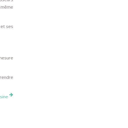
du même
 et ses
 mesure
prendre
usine