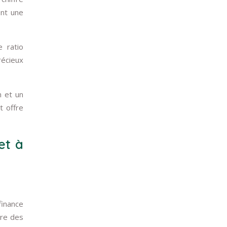
ent une
e ratio
récieux
n et un
t offre
et à
finance
dre des