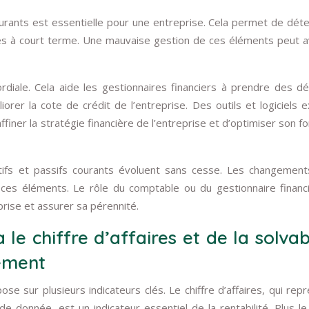
courants est essentielle pour une entreprise. Cela permet de dét
res à court terme. Une mauvaise gestion de ces éléments peut a
diale. Cela aide les gestionnaires financiers à prendre des dé
orer la cote de crédit de l’entreprise. Des outils et logiciels e
affiner la stratégie financière de l’entreprise et d’optimiser son f
ifs et passifs courants évoluent sans cesse. Les changemen
ces éléments. Le rôle du comptable ou du gestionnaire financ
prise et assurer sa pérennité.
 le chiffre d’affaires et de la solvabi
tement
se sur plusieurs indicateurs clés. Le chiffre d’affaires, qui rep
 donnée, est un indicateur essentiel de la rentabilité. Plus le 